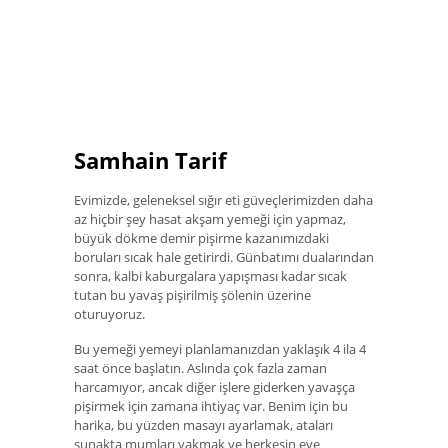
Samhain Tarif
Evimizde, geleneksel sığır eti güveçlerimizden daha
az hiçbir şey hasat akşam yemeği için yapmaz,
büyük dökme demir pişirme kazanımızdaki
boruları sıcak hale getirirdi. Günbatımı dualarından
sonra, kalbi kaburgalara yapışması kadar sıcak
tutan bu yavaş pişirilmiş şölenin üzerine
oturuyoruz.
Bu yemeği yemeyi planlamanızdan yaklaşık 4 ila 4
saat önce başlatın. Aslında çok fazla zaman
harcamıyor, ancak diğer işlere giderken yavaşça
pişirmek için zamana ihtiyaç var. Benim için bu
harika, bu yüzden masayı ayarlamak, ataları
sunakta mumları yakmak ve herkesin eve