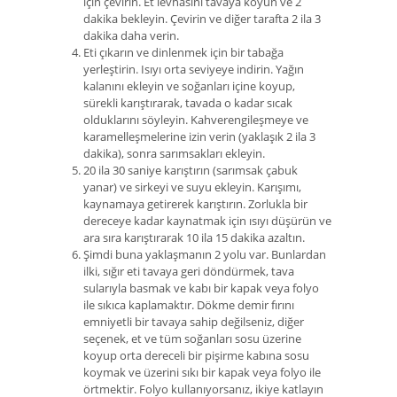
için çevirin. Et levhasını tavaya koyun ve 2
dakika bekleyin. Çevirin ve diğer tarafta 2 ila 3
dakika daha verin.
Eti çıkarın ve dinlenmek için bir tabağa
yerleştirin. Isıyı orta seviyeye indirin. Yağın
kalanını ekleyin ve soğanları içine koyup,
sürekli karıştırarak, tavada o kadar sıcak
olduklarını söyleyin. Kahverengileşmeye ve
karamelleşmelerine izin verin (yaklaşık 2 ila 3
dakika), sonra sarımsakları ekleyin.
20 ila 30 saniye karıştırın (sarımsak çabuk
yanar) ve sirkeyi ve suyu ekleyin. Karışımı,
kaynamaya getirerek karıştırın. Zorlukla bir
dereceye kadar kaynatmak için ısıyı düşürün ve
ara sıra karıştırarak 10 ila 15 dakika azaltın.
Şimdi buna yaklaşmanın 2 yolu var. Bunlardan
ilki, sığır eti tavaya geri döndürmek, tava
sularıyla basmak ve kabı bir kapak veya folyo
ile sıkıca kaplamaktır. Dökme demir fırını
emniyetli bir tavaya sahip değilseniz, diğer
seçenek, et ve tüm soğanları sosu üzerine
koyup orta dereceli bir pişirme kabına sosu
koymak ve üzerini sıkı bir kapak veya folyo ile
örtmektir. Folyo kullanıyorsanız, ikiye katlayın