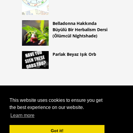
Belladonna Hakkında
Büyülü Bir Herbalism Dersi
(Ölümcül Nightshade)
Parlak Beyaz Işık Orb
COPYRIGHT 2026
This website uses cookies to ensure you get
HTTPS://ASTROLOGYONLINE.NET
SAMHAIN TARIF: ADAÇAYI'NIN
the best experience on our website.
GELENEKSEL ŞABAT SIĞIR ETI YAHNI
Learn more
Got it!
^