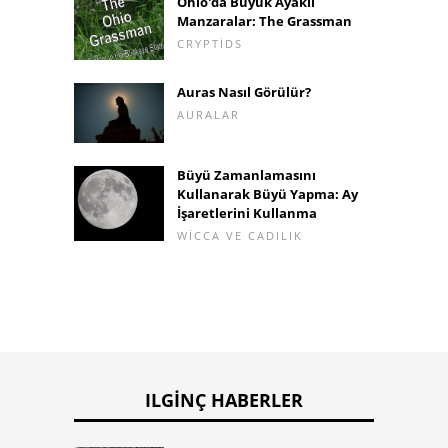
Ohio'da Büyük Ayaklı
Manzaralar: The Grassman
CRYPTIDS
Auras Nasıl Görülür?
AURALAR
Büyü Zamanlamasını
Kullanarak Büyü Yapma: Ay
İşaretlerini Kullanma
WICCA VE CADILIK
ILGINÇ HABERLER