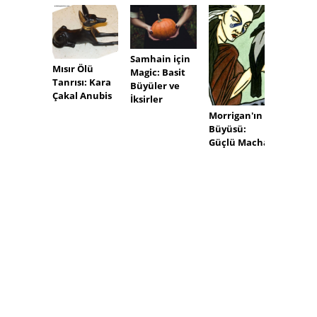
Samhain için
Mısır Ölü
Magic: Basit
Tanrısı: Kara
Büyüler ve
Çakal Anubis
İksirler
Tutum
Morrigan'ın
Pagan
Büyüsü:
Araçla
Güçlü Macha
Diğer
Madde
Satın 
Oluşt
İpuçla