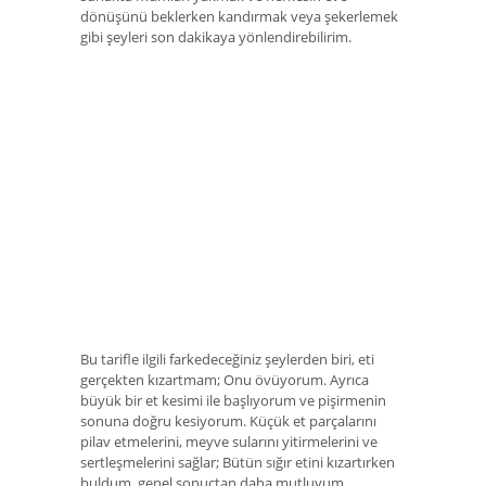
dönüşünü beklerken kandırmak veya şekerlemek
gibi şeyleri son dakikaya yönlendirebilirim.
Bu tarifle ilgili farkedeceğiniz şeylerden biri, eti
gerçekten kızartmam; Onu övüyorum. Ayrıca
büyük bir et kesimi ile başlıyorum ve pişirmenin
sonuna doğru kesiyorum. Küçük et parçalarını
pilav etmelerini, meyve sularını yitirmelerini ve
sertleşmelerini sağlar; Bütün sığır etini kızartırken
buldum, genel sonuçtan daha mutluyum.