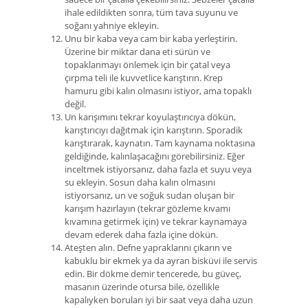
ihale edildikten sonra, tüm tava suyunu ve
soğanı yahniye ekleyin.
Unu bir kaba veya cam bir kaba yerleştirin.
Üzerine bir miktar dana eti sürün ve
topaklanmayı önlemek için bir çatal veya
çırpma teli ile kuvvetlice karıştırın. Krep
hamuru gibi kalın olmasını istiyor, ama topaklı
değil.
Un karışımını tekrar koyulaştırıcıya dökün,
karıştırıcıyı dağıtmak için karıştırın. Sporadik
karıştırarak, kaynatın. Tam kaynama noktasına
geldiğinde, kalınlaşacağını görebilirsiniz. Eğer
inceltmek istiyorsanız, daha fazla et suyu veya
su ekleyin. Sosun daha kalın olmasını
istiyorsanız, un ve soğuk sudan oluşan bir
karışım hazırlayın (tekrar gözleme kıvamı
kıvamına getirmek için) ve tekrar kaynamaya
devam ederek daha fazla içine dökün.
Ateşten alın. Defne yapraklarını çıkarın ve
kabuklu bir ekmek ya da ayran bisküvi ile servis
edin. Bir dökme demir tencerede, bu güveç,
masanın üzerinde otursa bile, özellikle
kapalıyken boruları iyi bir saat veya daha uzun