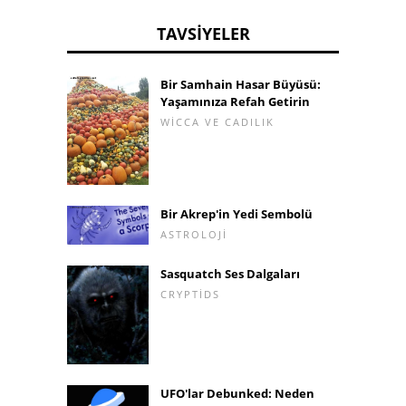
TAVSIYELER
Bir Samhain Hasar Büyüsü:
Yaşamınıza Refah Getirin
WICCA VE CADILIK
Bir Akrep'in Yedi Sembolü
ASTROLOJI
Sasquatch Ses Dalgaları
CRYPTIDS
UFO'lar Debunked: Neden