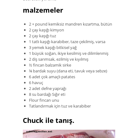
malzemeler
2 + pound kemiksiz mandren kızartma, bütün
2 çay kaşığı kimyon
2 çay kaşığı tuz
1 tatlı kaşığı karabiber, taze çekilmiş, varsa
3 yemek kaşığı bitkisel yağ
1 büyük soğan, ikiye kesilmiş ve dilimlenmiş
2 diş sarımsak, ezilmiş ve kıyılmış
½ fincan balzamik sirke
¾ bardak suyu (dana eti, tavuk veya sebze)
6 adet çok amaçlı patates
6 havuç
2 adet defne yaprağı
8 su bardağı Sığır eti
Flour fincan unu
Tatlandırmak için tuz ve karabiber
Chuck ile tanış.