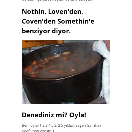
Nothin, Loven'den,
Coven'den Somethin'e
benziyor diyor.
Denediniz mi? Oyla!
Beni oyla! 1 2 3 4 5 3, 2 5 yıldızlı Sage's Samhain
Beef Stew yorumu