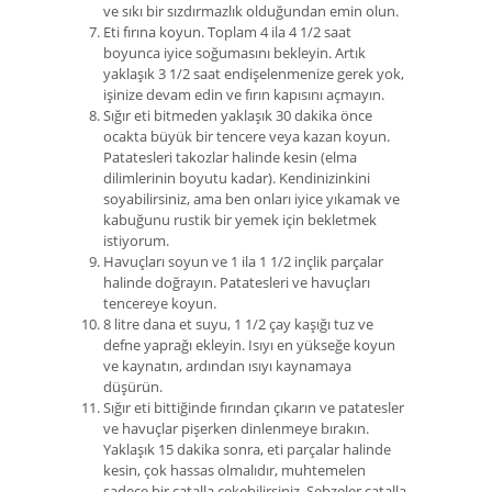
ve sıkı bir sızdırmazlık olduğundan emin olun.
Eti fırına koyun. Toplam 4 ila 4 1/2 saat
boyunca iyice soğumasını bekleyin. Artık
yaklaşık 3 1/2 saat endişelenmenize gerek yok,
işinize devam edin ve fırın kapısını açmayın.
Sığır eti bitmeden yaklaşık 30 dakika önce
ocakta büyük bir tencere veya kazan koyun.
Patatesleri takozlar halinde kesin (elma
dilimlerinin boyutu kadar). Kendinizinkini
soyabilirsiniz, ama ben onları iyice yıkamak ve
kabuğunu rustik bir yemek için bekletmek
istiyorum.
Havuçları soyun ve 1 ila 1 1/2 inçlik parçalar
halinde doğrayın. Patatesleri ve havuçları
tencereye koyun.
8 litre dana et suyu, 1 1/2 çay kaşığı tuz ve
defne yaprağı ekleyin. Isıyı en yükseğe koyun
ve kaynatın, ardından ısıyı kaynamaya
düşürün.
Sığır eti bittiğinde fırından çıkarın ve patatesler
ve havuçlar pişerken dinlenmeye bırakın.
Yaklaşık 15 dakika sonra, eti parçalar halinde
kesin, çok hassas olmalıdır, muhtemelen
sadece bir çatalla çekebilirsiniz. Sebzeler çatalla