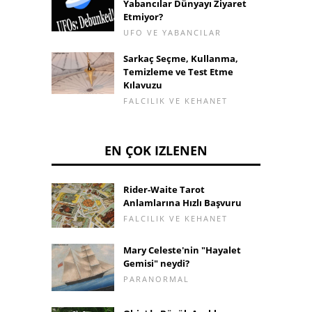
Yabancılar Dünyayı Ziyaret
Etmiyor?
UFO VE YABANCILAR
Sarkaç Seçme, Kullanma,
Temizleme ve Test Etme
Kılavuzu
FALCILIK VE KEHANET
EN ÇOK IZLENEN
Rider-Waite Tarot
Anlamlarına Hızlı Başvuru
FALCILIK VE KEHANET
Mary Celeste'nin "Hayalet
Gemisi" neydi?
PARANORMAL