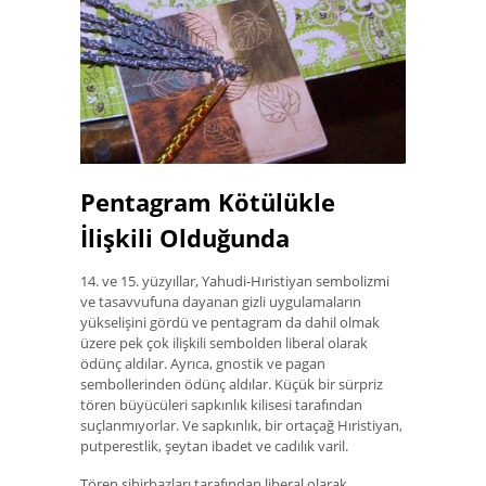
Pentagram Kötülükle
İlişkili Olduğunda
14. ve 15. yüzyıllar, Yahudi-Hıristiyan sembolizmi
ve tasavvufuna dayanan gizli uygulamaların
yükselişini gördü ve pentagram da dahil olmak
üzere pek çok ilişkili sembolden liberal olarak
ödünç aldılar. Ayrıca, gnostik ve pagan
sembollerinden ödünç aldılar. Küçük bir sürpriz
tören büyücüleri sapkınlık kilisesi tarafından
suçlanmıyorlar. Ve sapkınlık, bir ortaçağ Hıristiyan,
putperestlik, şeytan ibadet ve cadılık varil.
Tören sihirbazları tarafından liberal olarak