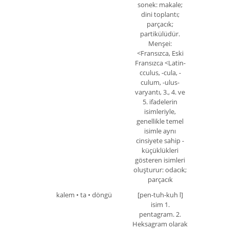
sonek: makale;
dini toplantı;
parçacık;
partikülüdür.
Menşei:
<Fransızca, Eski
Fransızca <Latin-
cculus, -cula, -
culum, -ulus-
varyantı, 3., 4. ve
5. ifadelerin
isimleriyle,
genellikle temel
isimle aynı
cinsiyete sahip -
küçüklükleri
gösteren isimleri
oluşturur: odacık;
parçacık
kalem • ta • döngü
[pen-tuh-kuh l]
isim 1.
pentagram. 2.
Heksagram olarak