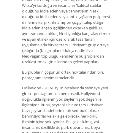
Wicca'yı kurduğu ve insanların 'kalıtsal cadılar'
olduğunu iddia eden veya cennetlerinin eski
olduğunu iddia eden veya antik çağların putperest
dinlerine karşı kırılmamış bir çizgiyi talep ettiğini
iddia eden ahşap işçiliğinden çıkarken geldi. Bu
aynı zamanda birkaç Hristiyanlığa karşı alay etmek
ve isyan etmek için özel olarak tasarlanan
uygulamalarla birkaç “ters Hıristiyan” grup ortaya
çıktığında (bu gruplar oldukça nadirdi ve
NeoPagan topluluğu kendilerini bu gruplardan
uzaklaştırmak için ellerinden geleni yaptılar).
Bu grupların çoğunun ortak noktalarından biri,
pentagramı benimsemeleridir.
Hollywood - 20. yüzyılın ortalarında sahneye yeni
giren - pentagramı da benimsedi. Hollywood
doğrulukla ilgilenmiyor; şeylerin şok değeri ile
ilgileniyor. Bunu, şeytani sihir ve ters Hıristiyan
tarzı şeytan ibadetlerinin bir sembolü olarak
benimsiyorlar ve akla gelebilecek her korku
filminin içine sokuyorlar. Bu, çok sıkılmış, asi
insanların, özellikle de park duvarlarına boya