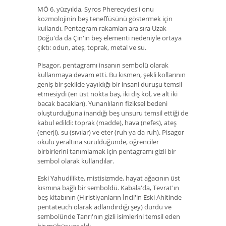
MÖ 6. yüzyılda, Syros Pherecydes'i onu
kozmolojinin beş teneffüsünü göstermek için
kullandı. Pentagram rakamları ara sıra Uzak
Doğu'da da Çin'in beş elementi nedeniyle ortaya
çıktı: odun, ateş, toprak, metal ve su.
Pisagor, pentagramı insanın sembolü olarak
kullanmaya devam etti. Bu kısmen, şekli kollarının
geniş bir şekilde yayıldığı bir insani duruşu temsil
etmesiydi (en üst nokta baş, iki dış kol, ve alt iki
bacak bacakları). Yunanlıların fiziksel bedeni
oluşturduğuna inandığı beş unsuru temsil ettiği de
kabul edildi: toprak (madde), hava (nefes), ateş
(enerji), su (sıvılar) ve eter (ruh ya da ruh). Pisagor
okulu yeraltına sürüldüğünde, öğrenciler
birbirlerini tanımlamak için pentagramı gizli bir
sembol olarak kullandılar.
Eski Yahudilikte, mistisizmde, hayat ağacının üst
kısmına bağlı bir semboldü. Kabala'da, Tevrat'ın
beş kitabının (Hıristiyanların İncil'in Eski Ahitinde
pentateuch olarak adlandırdığı şey) durdu ve
sembolünde Tanrı'nın gizli isimlerini temsil eden