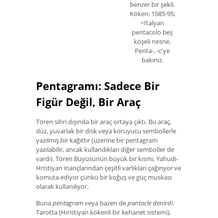
benzer bir şekil.
Köken: 1585-95;
<İtalyan
pentacolo beş
köşeli nesne.
Penta-, -c'ye
bakınız.
Pentagramı: Sadece Bir
Figür Değil, Bir Araç
Tören sihri dışında bir araç ortaya çıktı. Bu araç,
düz, yuvarlak bir disk veya koruyucu sembollerle
yazılmış bir kağıttır (üzerine bir pentagram
yazılabilir, ancak kullandıkları diğer semboller de
vardı). Tören Büyüsünün büyük bir kısmı, Yahudi-
Hristiyan inançlarından çeşitli varlıkları çağırıyor ve
komuta ediyor çünkü bir koğuş ve güç muskası
olarak kullanılıyor.
Buna
pentagram
veya bazen de
pantacle denirdi.
Tarotta (Hıristiyan kökenli bir kehanet sistemi),