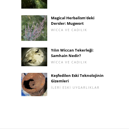
Magical Herbalism'deki
Dersler: Mugwort
WICCA VE CADILIK
Yılın Wiccan Tekerleği:
Samhain Nedir?
WICCA VE CADILIK
Keşfedilen Eski Teknolojinin
Gizemleri
İLERI ESKI UYGARLIKLAR