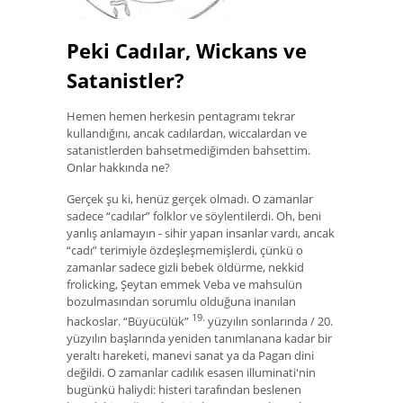
Peki Cadılar, Wickans ve
Satanistler?
Hemen hemen herkesin pentagramı tekrar
kullandığını, ancak cadılardan, wiccalardan ve
satanistlerden bahsetmediğimden bahsettim.
Onlar hakkında ne?
Gerçek şu ki, henüz gerçek olmadı. O zamanlar
sadece “cadılar” folklor ve söylentilerdi. Oh, beni
yanlış anlamayın - sihir yapan insanlar vardı, ancak
“cadı” terimiyle özdeşleşmemişlerdi, çünkü o
zamanlar sadece gizli bebek öldürme, nekkid
frolicking, Şeytan emmek Veba ve mahsulün
bozulmasından sorumlu olduğuna inanılan
19.
hackoslar. “Büyücülük”
yüzyılın sonlarında / 20.
yüzyılın başlarında yeniden tanımlanana kadar bir
yeraltı hareketi, manevi sanat ya da Pagan dini
değildi. O zamanlar cadılık esasen illuminati'nin
bugünkü haliydi: histeri tarafından beslenen