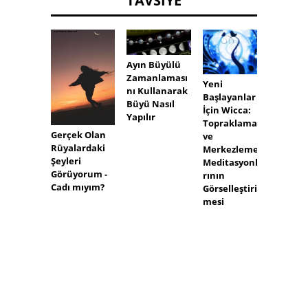
TAVSIYE
Ayın Büyülü
Zamanlaması
Yeni
nı Kullanarak
Başlayanlar
Büyü Nasıl
İçin Wicca:
Yapılır
Topraklama
Gerçek Olan
Mutfa
ve
Rüyalardaki
Büyüc
Merkezleme
Şeyleri
e Giriş
Meditasyonla
Görüyorum -
rının
Cadı mıyım?
Görselleştiril
mesi