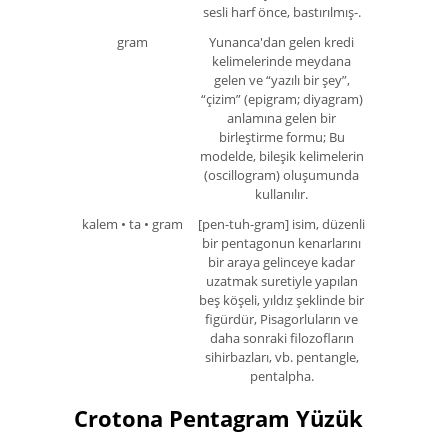
sesli harf önce, bastırılmış-.
gram
Yunanca'dan gelen kredi
kelimelerinde meydana
gelen ve “yazılı bir şey”,
“çizim” (epigram; diyagram)
anlamına gelen bir
birleştirme formu; Bu
modelde, bileşik kelimelerin
(oscillogram) oluşumunda
kullanılır.
kalem • ta • gram
[pen-tuh-gram] isim, düzenli
bir pentagonun kenarlarını
bir araya gelinceye kadar
uzatmak suretiyle yapılan
beş köşeli, yıldız şeklinde bir
figürdür, Pisagorluların ve
daha sonraki filozofların
sihirbazları, vb. pentangle,
pentalpha.
Crotona Pentagram Yüzük