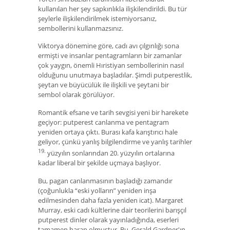
kullanılan her şey sapkınlıkla ilişkilendirildi. Bu tür
şeylerle ilişkilendirilmek istemiyorsanız,
sembollerini kullanmazsınız.
Viktorya dönemine göre, cadı avı çılgınlığı sona
ermişti ve insanlar pentagramların bir zamanlar
çok yaygın, önemli Hıristiyan sembollerinin nasıl
olduğunu unutmaya başladılar. Şimdi putperestlik,
şeytan ve büyücülük ile ilişkili ve şeytani bir
sembol olarak görülüyor.
Romantik efsane ve tarih sevgisi yeni bir harekete
geçiyor: putperest canlanma ve pentagram
yeniden ortaya çıktı. Burası kafa karıştırıcı hale
geliyor, çünkü yanlış bilgilendirme ve yanlış tarihler
19.
yüzyılın sonlarından 20. yüzyılın ortalarına
kadar liberal bir şekilde uçmaya başlıyor.
Bu, pagan canlanmasının başladığı zamandır
(çoğunlukla “eski yolların” yeniden inşa
edilmesinden daha fazla yeniden icat). Margaret
Murray, eski cadı kültlerine dair teorilerini barışçıl
putperest dinler olarak yayınladığında, eserleri
tamamen harap olmuştur. Bu, Gerald Gardner'ın