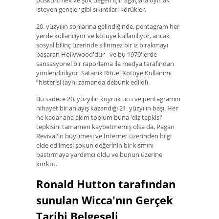
püskürtmek ve şok değeri için ağaçlara oymak
isteyen gençler gibi sıkıntıları körükler.
20. yüzyılın sonlarına gelindiğinde, pentagram her
yerde kullanılıyor ve kötüye kullanılıyor, ancak
sosyal bilinç üzerinde silinmez bir iz bırakmayı
başaran Hollywood'dur - ve bu 1970'lerde
sansasyonel bir raporlama ile medya tarafından
yönlendiriliyor. Satanik Ritüel Kötüye Kullanımı
”histerisi (aynı zamanda debunk edildi).
Bu sadece 20. yüzyılın kuyruk ucu ve pentagramın
nihayet bir anlayış kazandığı 21. yüzyılın başı. Her
ne kadar ana akım toplum buna 'diz tepkisi'
tepkisini tamamen kaybetmemiş olsa da, Pagan
Revival'in büyümesi ve İnternet üzerinden bilgi
elde edilmesi şokun değerinin bir kısmını
bastırmaya yardımcı oldu ve bunun üzerine
korktu.
Ronald Hutton tarafından
sunulan Wicca'nın Gerçek
Tarihi Belgeseli